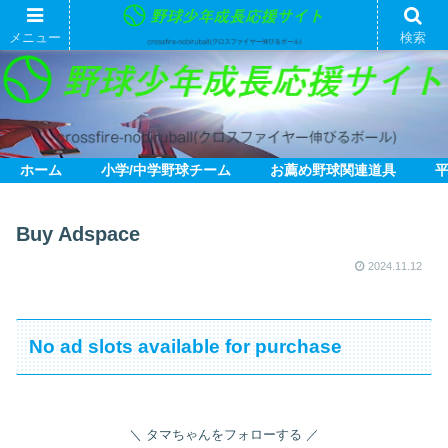
メニュー
検索
ホーム
小学/中学野球チーム
お薦め野球関連道具
Buy Adspace
2024.11.12
No ad slots available for purchase
タマちゃんをフォローする