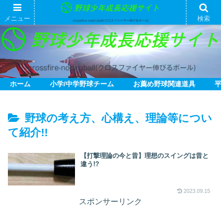
メニュー
検索
ホーム
小学/中学野球チーム
お薦め野球関連道具
野球の考え方、心構え、理論等につい
て紹介!!
【打撃理論の今と昔】理想のスイングは昔と
違う!?
2023.09.15
スポンサーリンク