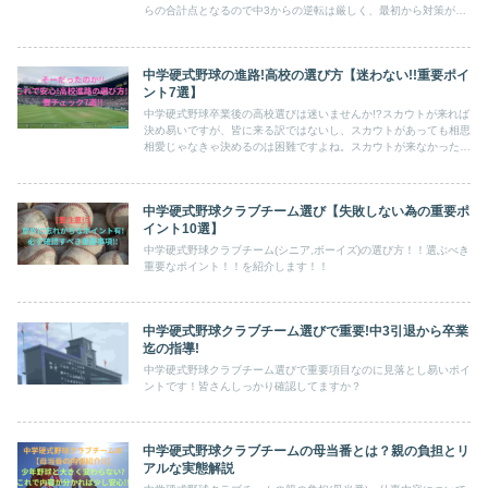
らの合計点となるので中3からの逆転は厳しく、最初から対策が必
要です!!
中学硬式野球の進路!高校の選び方【迷わない!!重要ポイ
ント7選】
中学硬式野球卒業後の高校選びは迷いませんか!?スカウトが来れば
決め易いですが、皆に来る訳ではないし、スカウトがあっても相思
相愛じゃなきゃ決めるのは困難ですよね。スカウトが来なかった息
子と高校選びをした経験から重要なポイント7選を紹介します!
中学硬式野球クラブチーム選び【失敗しない為の重要ポ
イント10選】
中学硬式野球クラブチーム(シニア,ボーイズ)の選び方！！選ぶべき
重要なポイント！！を紹介します！！
中学硬式野球クラブチーム選びで重要!中3引退から卒業
迄の指導!
中学硬式野球クラブチーム選びで重要項目なのに見落とし易いポイ
ントです！皆さんしっかり確認してますか？
中学硬式野球クラブチームの母当番とは？親の負担とリ
アルな実態解説