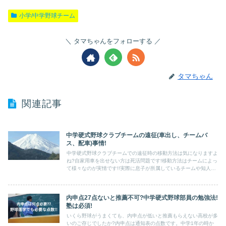
小学/中学野球チーム
タマちゃんをフォローする
タマちゃん
関連記事
中学硬式野球クラブチームの遠征(車出し、チームバ
ス、配車)事情!
中学硬式野球クラブチームでの遠征時の移動方法は気になりますよ
ね?自家用車を出せない方は死活問題です!移動方法はチームによっ
て様々なのが実情です!!実際に息子が所属しているチームや知人の
チームの例等を事例として紹介します!!
内申点27点ないと推薦不可?中学硬式野球部員の勉強法!
塾は必須!
いくら野球がうまくても、内申点が低いと推薦もらえない高校が多
いのご存じでしたか?内申点は通知表の点数です。中学1年の時か