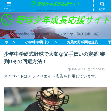
メニュー
検索
ホーム
小学/中学野球チーム
お薦め野球関連道具
少年中学硬式野球で大変な父手伝いの定番!審
判!!その回避方法!!
2024.04.29
2023.06.23
※本サイトはアフィリエイト広告を利用しています。