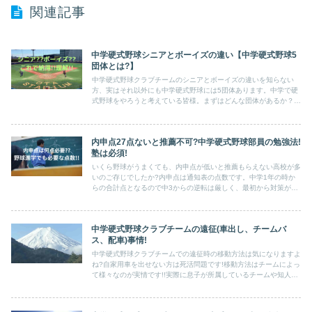
関連記事
中学硬式野球シニアとボーイズの違い【中学硬式野球5
団体とは?】
中学硬式野球クラブチームのシニアとボーイズの違いを知らない
方、実はそれ以外にも中学硬式野球には5団体あります。中学で硬
式野球をやろうと考えている皆様。まずはどんな団体があるか？違
いは何かを説明します!!
内申点27点ないと推薦不可?中学硬式野球部員の勉強法!
塾は必須!
いくら野球がうまくても、内申点が低いと推薦もらえない高校が多
いのご存じでしたか?内申点は通知表の点数です。中学1年の時か
らの合計点となるので中3からの逆転は厳しく、最初から対策が必
要です!!
中学硬式野球クラブチームの遠征(車出し、チームバ
ス、配車)事情!
中学硬式野球クラブチームでの遠征時の移動方法は気になりますよ
ね?自家用車を出せない方は死活問題です!移動方法はチームによっ
て様々なのが実情です!!実際に息子が所属しているチームや知人の
チームの例等を事例として紹介します!!