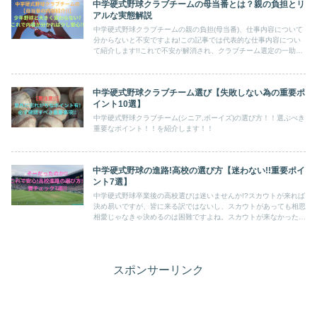
中学硬式野球クラブチームの母当番とは？親の負担とリ
アルな実態解説
中学硬式野球クラブチームの親の負担(母当番)、仕事内容について
分からないと不安ですよね!この記事では代表的な仕事内容につい
て紹介します!!これで不安が解消され、クラブチーム選定の一助に
なれば幸いです!!
中学硬式野球クラブチーム選び【失敗しない為の重要ポ
イント10選】
中学硬式野球クラブチーム(シニア,ボーイズ)の選び方！！選ぶべき
重要なポイント！！を紹介します！！
中学硬式野球の進路!高校の選び方【迷わない!!重要ポイ
ント7選】
中学硬式野球卒業後の高校選びは迷いませんか!?スカウトが来れば
決め易いですが、皆に来る訳ではないし、スカウトがあっても相思
相愛じゃなきゃ決めるのは困難ですよね。スカウトが来なかった息
子と高校選びをした経験から重要なポイント7選を紹介します!
スポンサーリンク