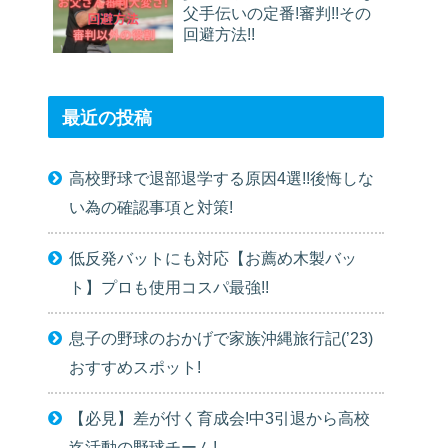
父手伝いの定番!審判!!その
回避方法!!
最近の投稿
高校野球で退部退学する原因4選!!後悔しな
い為の確認事項と対策!
低反発バットにも対応【お薦め木製バッ
ト】プロも使用コスパ最強!!
息子の野球のおかげで家族沖縄旅行記(’23)
おすすめスポット!
【必見】差が付く育成会!中3引退から高校
迄活動の野球チーム!