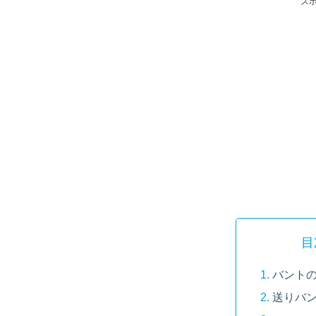
ス
目
バント
送りバ