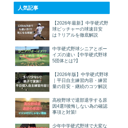
人気記事
【2026年最新】中学硬式野
球ピッチャーの球速目安
は？リアルを徹底解説
中学硬式野球シニアとボー
イズの違い【中学硬式野球
5団体とは?】
【2026年版】中学硬式野球
｜平日自主練習内容・練習
量の目安・継続のコツ解説
高校野球で退部退学する原
因4選!!後悔しない為の確認
事項と対策!
少年中学硬式野球で大変な