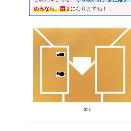
めるなら、図２
になりますね！！
図１