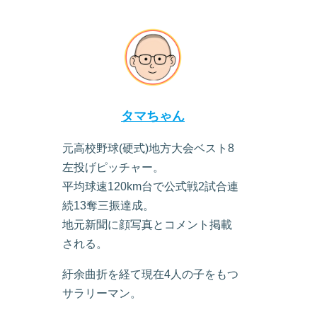
タマちゃん
元高校野球(硬式)地方大会ベスト8
左投げピッチャー。
平均球速120km台で公式戦2試合連
続13奪三振達成。
地元新聞に顔写真とコメント掲載
される。
紆余曲折を経て現在4人の子をもつ
サラリーマン。