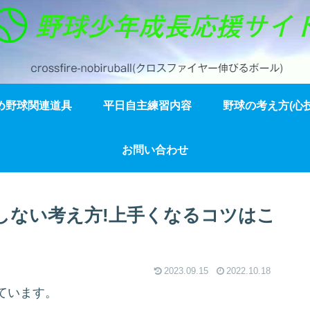
め野球関連道具
平日自主練習内容
野球の考え方(心技
お問い合わせ
しない考え方!上手くなるコツはこ
2023.09.15
2022.10.18
ています。