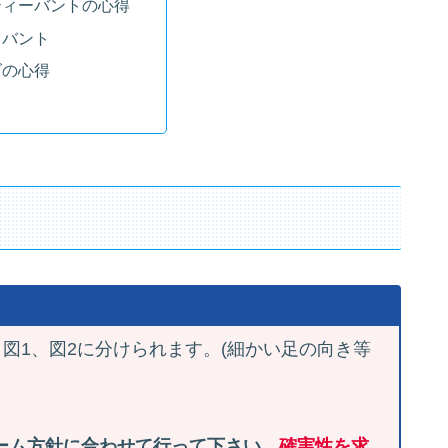
ティーバントの心得
ュバント
ズの心得
と図1、図2に分けられます。(細かい足の向き等
ーム方針に合わせて行って下さい
。
確実性を求